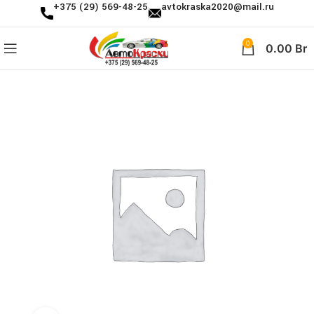
+375 (29) 569-48-25
avtokraska2020@mail.ru
0
0.00
Br