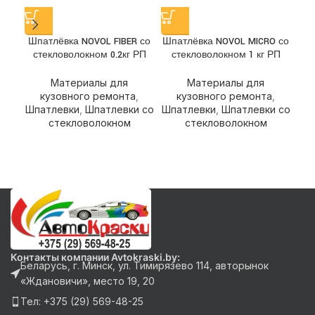
Шпатлёвка NOVOL FIBER со
Шпатлёвка NOVOL MICRO со
Шпа
стекловолокном 0.2кг РП
стекловолокном 1 кг РП
ст
Материалы для
Материалы для
кузовного ремонта
,
кузовного ремонта
,
Шпатлевки
,
Шпатлевки со
Шпатлевки
,
Шпатлевки со
Шп
стекловолокном
стекловолокном
Контакты компании Avtokraski.by:
Беларусь, г. Минск, ул. Тимирязево 114, авторынок
«Ждановичи», место 19, 20
Тел: +375 (29) 569-48-25