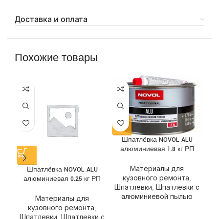
Доставка и оплата
Похожие товары
Шпатлёвка NOVOL ALU
алюминиевая 1.8 кг РП
Материалы для
Шпатлёвка NOVOL ALU
Ш
кузовного ремонта
,
алюминиевая 0.25 кг РП
Шпатлевки
,
Шпатлевки с
алюминиевой пылью
Материалы для
кузовного ремонта
,
Шпатлевки
,
Шпатлевки с
Ш