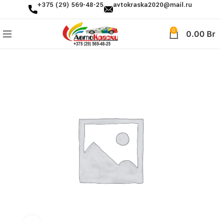
+375 (29) 569-48-25
avtokraska2020@mail.ru
0
0.00
Br