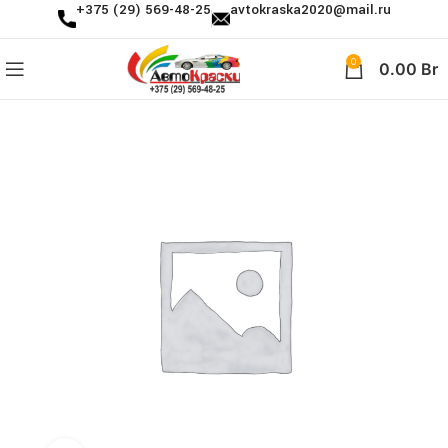
+375 (29) 569-48-25
avtokraska2020@mail.ru
0
0.00
Br