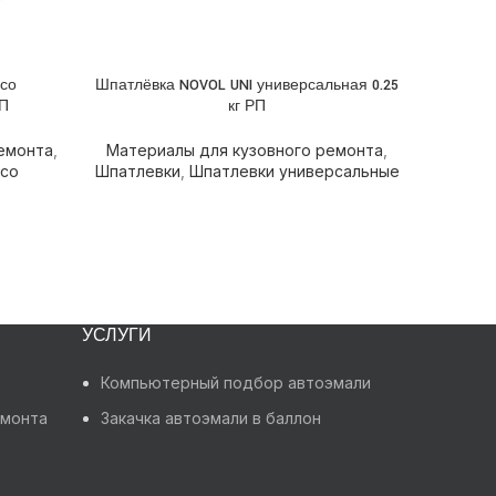
Матери
Шпатлев
со
Шпатлёвка NOVOL UNI универсальная 0.25
ПОДРОБНЕЕ
РП
кг РП
емонта
,
Материалы для кузовного ремонта
,
 со
Шпатлевки
,
Шпатлевки универсальные
УСЛУГИ
Компьютерный подбор автоэмали
емонта
Закачка автоэмали в баллон