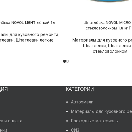
ёвка NOVOL LIGHT лёгкий 1л
Шпатлёвка NOVOL MICRO 
НЕЕ
ПОДРОБНЕЕ
стекловолокном 1.8 кг 
алы для кузовного ремонта
,
тлевки
,
Шпатлевки легкие
Материалы для кузовного р
Шпатлевки
,
Шпатлевки
стекловолокном
ЦИЯ
КАТЕГОРИИ
Автоэмали
Материалы для кузовного р
а и оплата
Расходные материалы
нии
СИЗ