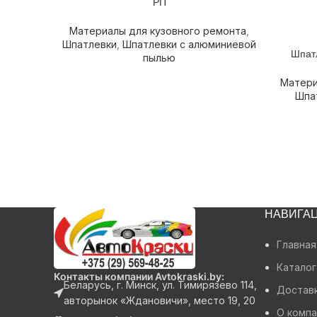
РП
Материалы для кузовного ремонта
,
Шпатлевки
,
Шпатлевки с алюминиевой
Шпатл
ПОДРОБ
пылью
Матери
Шпа
НАВИГА
Главная
Каталог
Контакты компании Avtokraski.by:
Беларусь, г. Минск, ул. Тимирязево 114,
Доставк
авторынок «Ждановичи», место 19, 20
О компа