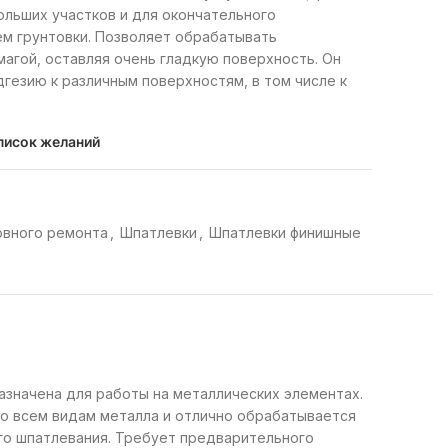
льших участков и для окончательного
м грунтовки. Позволяет обрабатывать
агой, оставляя очень гладкую поверхность. Он
гезию к различным поверхностям, в том числе к
писок желаний
овного ремонта
,
Шпатлевки
,
Шпатлевки финишные
азначена для работы на металлических элементах.
о всем видам металла и отлично обрабатывается
ого шпатлевания. Требует предварительного