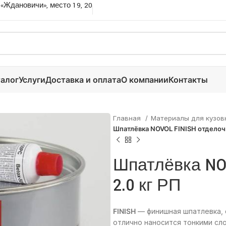
 «Ждановичи», место 19, 20
алог
Услуги
Доставка и оплата
О компании
Контакты
Главная
Материалы для кузов
Шпатлёвка NOVOL FINISH отделочн
Шпатлёвка NO
2.0 кг РП
FINISH
— финишная шпатлевка, 
отлично наносится тонкими сл