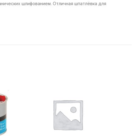
ханических шлифованием. Отличная шпатлёвка для
Шпатлёвк
ПОДРОБН