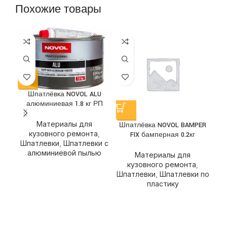
Похожие товары
Шпатлёвка NOVOL ALU
алюминиевая 1.8 кг РП
Материалы для
Шпатлёвка NOVOL BAMPER
Шп
кузовного ремонта
,
FIX бамперная 0.2кг
ст
Шпатлевки
,
Шпатлевки с
алюминиевой пылью
Материалы для
кузовного ремонта
,
Шпатлевки
,
Шпатлевки по
Шп
пластику