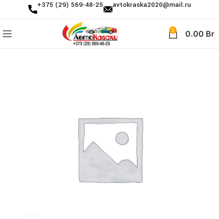
+375 (29) 569-48-25
avtokraska2020@mail.ru
0
0.00
Br