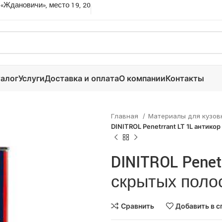
 «Ждановичи», место 19, 20
алог
Услуги
Доставка и оплата
О компании
Контакты
Главная
Материалы для кузов
DINITROL Penetrrant LT 1L антико
DINITROL Penet
скрытых поло
Сравнить
Добавить в с