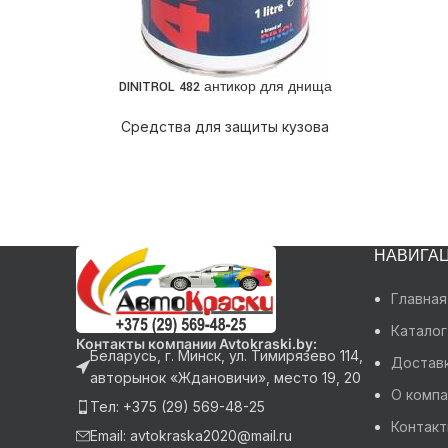
DINITROL 482 антикор для днища
ПОДРОБНЕЕ
Средства для защиты кузова
НАВИГА
Главная
Каталог
Контакты компании Avtokraski.by:
Беларусь, г. Минск, ул. Тимирязево 114,
Доставк
авторынок «Ждановичи», место 19, 20
О компа
Тел: +375 (29) 569-48-25
Контак
Email: avtokraska2020@mail.ru