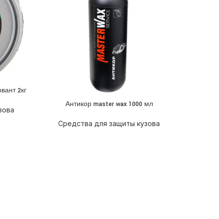
вант 2кг
Ант
ПОДРОБН
Антикор master wax 1000 мл
ПОДРОБНЕЕ
зова
ко
Средства для защиты кузова
Сре