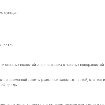
е функции:
рхностей
и скрытых полостей и прилегающих открытых поверхностей, н
тве временной защиты различных запасных частей, станков и 
ной среды.
душного или воздушного распыления, ручным или полуавтома