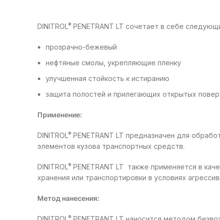
®
DINITROL
PENETRANT LT сочетает в себе следующи
прозрачно-бежевый
нефтяные смолы, укрепляющие пленку
улучшенная стойкость к истиранию
защита полостей и прилегающих открытых пове
Применение:
®
DINITROL
PENETRANT LT предназначен для обработк
элементов кузова транспортных средств.
®
DINITROL
PENETRANT LT также применяется в качес
хранения или транспортировки в условиях агрессив
Метод нанесения:
®
DINITROL
PENETRANT LT наносится методом безвоз