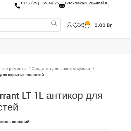
+375 (29) 569-48-25
avtokraska2020@mail.ru
0
0.00
Br
ного ремонта
Средства для защиты кузова
р для скрытых полостей
rrant LT 1L антикор для
стей
писок желаний