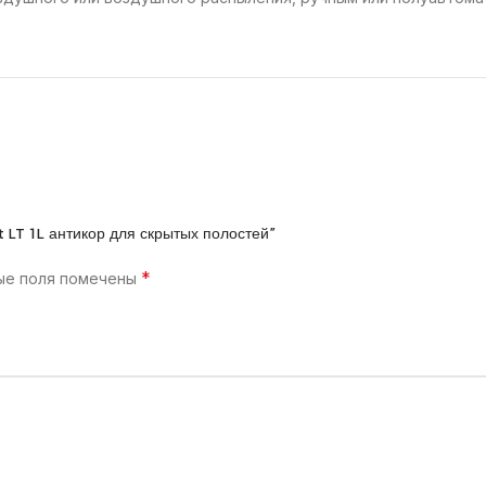
nt LT 1L антикор для скрытых полостей”
*
ые поля помечены