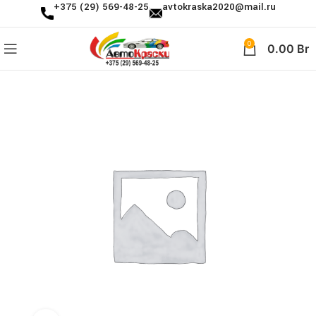
+375 (29) 569-48-25
avtokraska2020@mail.ru
0
0.00
Br