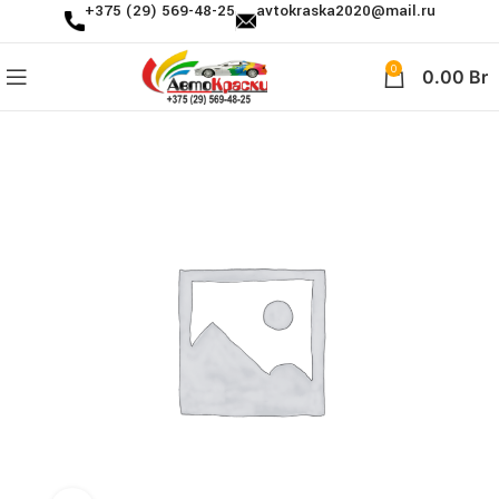
+375 (29) 569-48-25
avtokraska2020@mail.ru
0
0.00
Br