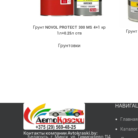
Грунт NOVOL PROTECT 300 MS 4+1 кр
ПОДРОБНЕЕ
Грунт
ПОДРОБ
1л+0.25л отв
Грунтовки
НАВИГА
Главная
Каталог
Контакты компании Avtokraski.by:
Беларусь, г. Минск, ул. Тимирязево 114,