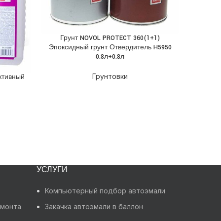
Грунт NO
ПОДРОБН
Эпокс
Грунт NOVOL PROTECT 360(1+1)
ПОДРОБНЕЕ
Эпоксидный грунт Отвердитель H5950
0.8л+0.8л
Грунтовки
ктивный
УСЛУГИ
Компьютерный подбор автоэмали
емонта
Закачка автоэмали в баллон