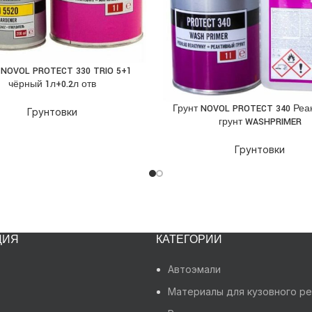
 NOVOL PROTECT 330 TRIO 5+1
НЕЕ
чёрный 1л+0.2л отв
Грунт NOVOL PROTECT 340 Реа
ПОДРОБНЕЕ
Грунтовки
грунт WASHPRIMER
Грунтовки
ЦИЯ
КАТЕГОРИИ
Автоэмали
Материалы для кузовного р