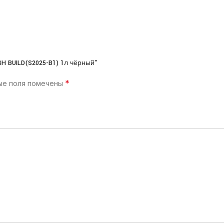
GH BUILD(S2025-B1) 1л чёрный”
*
ые поля помечены