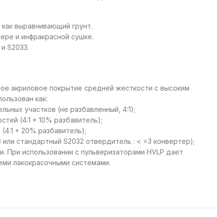
и как выравнивающий грунт.
ере и инфракрасной сушке.
и S2033.
ое акриловое покрытие средней жесткости с высоким
ользован как:
ьных участков (не разбавленный, 4:1);
тей (4:1 + 10% разбавитель);
(4:1 + 20% разбавитель);
3 или стандартный S2032 отвердитель : < =3 конвертер);
. При использовании с пульверизаторами HVLP дает
еми лакокрасочными системами.