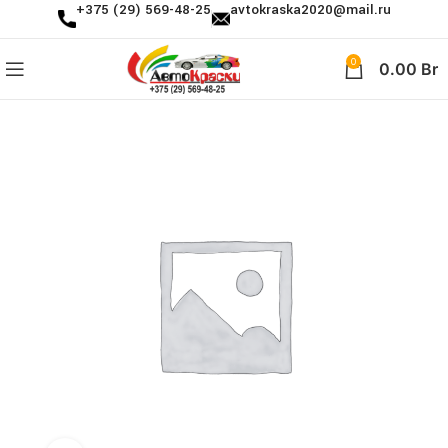
+375 (29) 569-48-25
avtokraska2020@mail.ru
0
0.00
Br