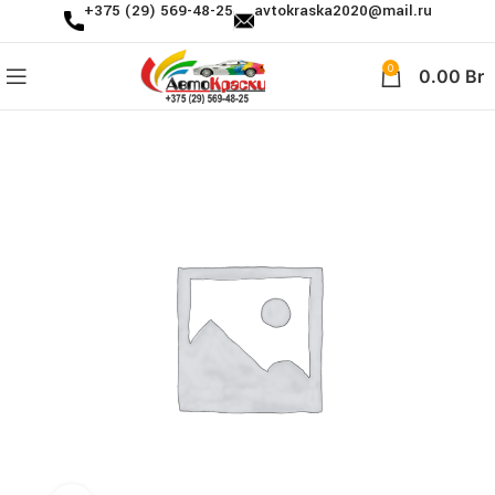
+375 (29) 569-48-25
avtokraska2020@mail.ru
0
0.00
Br