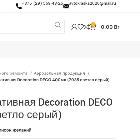
+375 (29) 569-48-25
avtokraska2020@mail.ru
0
0.00
Br
ного ремонта
Аэрозольная продукция
ативная Decoration DECO 400мл (7035 светло серый)
тивная Decoration DECO
ветло серый)
писок желаний