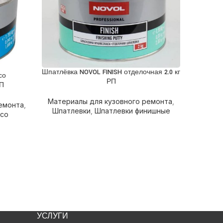
Шпатлёвка NOVOL FINISH отделочная 2.0 кг
ПОДРОБНЕЕ
со
РП
РП
Материалы для кузовного ремонта
,
Шпатлёвк
ПОДРОБН
емонта
,
Шпатлевки
,
Шпатлевки финишные
 со
Матери
Шпатлев
УСЛУГИ