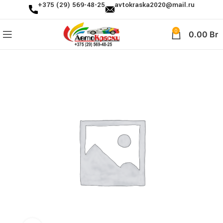
+375 (29) 569-48-25
avtokraska2020@mail.ru
0
0.00
Br