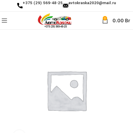
+375 (29) 569-48-25
avtokraska2020@mail.ru
0
0.00
Br