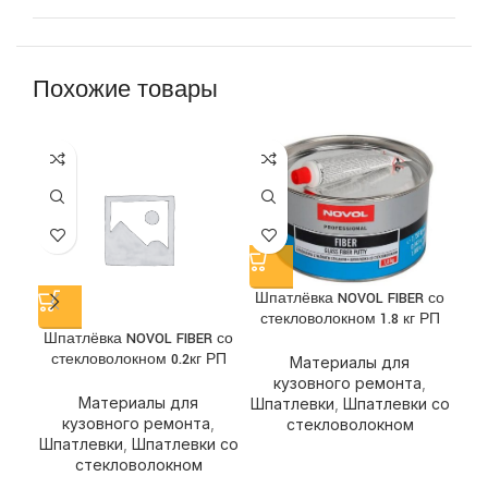
Похожие товары
Ш
Шпатлёвка NOVOL FIBER со
стекловолокном 1.8 кг РП
Шпатлёвка NOVOL FIBER со
стекловолокном 0.2кг РП
Материалы для
кузовного ремонта
,
Ш
Материалы для
Шпатлевки
,
Шпатлевки со
кузовного ремонта
,
стекловолокном
Шпатлевки
,
Шпатлевки со
стекловолокном