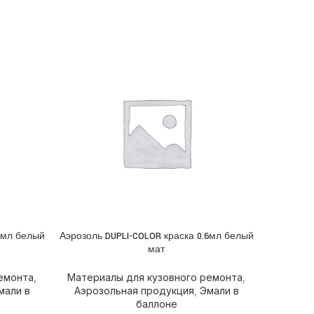
6мл белый
Аэрозоль DUPLI-COLOR краска 0.6мл белый
Аэрозол
ПОДРОБНЕЕ
ПОДРОБН
мат
емонта
,
Материалы для кузовного ремонта
,
Матери
мали в
Аэрозольная продукция
,
Эмали в
Аэроз
баллоне