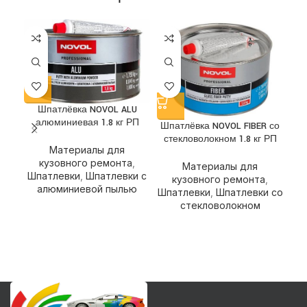
Шпатлёвка NOVOL ALU
алюминиевая 1.8 кг РП
Шпатлёвка NOVOL FIBER со
стекловолокном 1.8 кг РП
Материалы для
Ш
кузовного ремонта
,
Материалы для
Шпатлевки
,
Шпатлевки с
кузовного ремонта
,
алюминиевой пылью
Шпатлевки
,
Шпатлевки со
стекловолокном
Ш