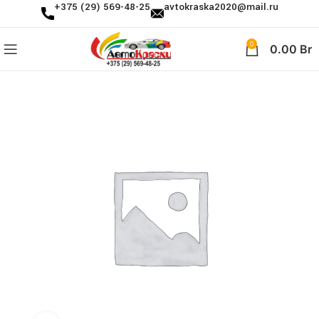
+375 (29) 569-48-25
avtokraska2020@mail.ru
0
0.00
Br