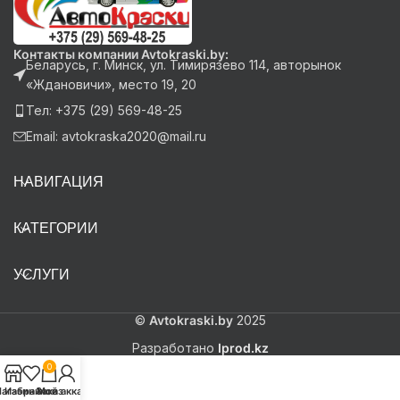
Контакты компании Avtokraski.by:
Беларусь, г. Минск, ул. Тимирязево 114, авторынок
«Ждановичи», место 19, 20
Тел: +375 (29) 569-48-25
Email: avtokraska2020@mail.ru
НАВИГАЦИЯ
КАТЕГОРИИ
УСЛУГИ
©
Avtokraski.by
2025
Разработано
Iprod.kz
0
агазин
Избранное
Заказ
Мой аккаунт