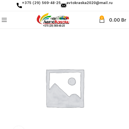
+375 (29) 569-48-25
avtokraska2020@mail.ru
0
0.00
Br