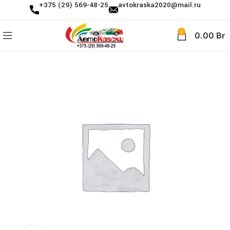
+375 (29) 569-48-25
avtokraska2020@mail.ru
0
0.00
Br