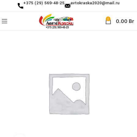
+375 (29) 569-48-25
avtokraska2020@mail.ru
0
0.00
Br