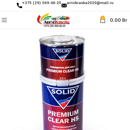
+375 (29) 569-48-25
avtokraska2020@mail.ru
0
0.00
Br