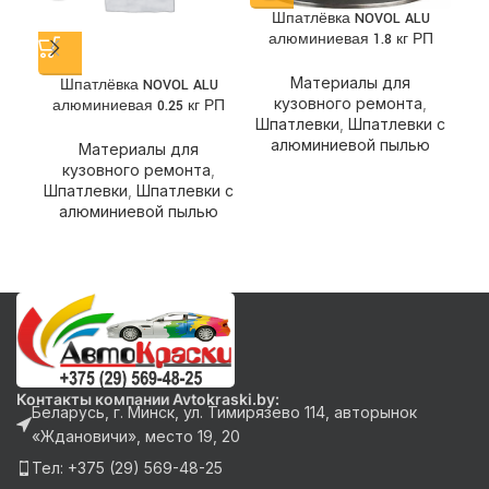
Шпатлёвка NOVOL ALU
алюминиевая 1.8 кг РП
Материалы для
Шпатлёвка NOVOL ALU
Шп
кузовного ремонта
,
алюминиевая 0.25 кг РП
ст
Шпатлевки
,
Шпатлевки с
алюминиевой пылью
Материалы для
кузовного ремонта
,
Шпатлевки
,
Шпатлевки с
Шп
алюминиевой пылью
Контакты компании Avtokraski.by:
Беларусь, г. Минск, ул. Тимирязево 114, авторынок
«Ждановичи», место 19, 20
Тел: +375 (29) 569-48-25