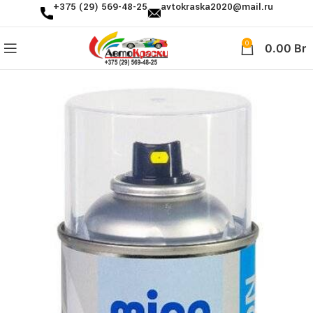
+375 (29) 569-48-25
avtokraska2020@mail.ru
0
0.00
Br