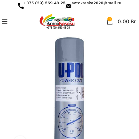
+375 (29) 569-48-25
avtokraska2020@mail.ru
0
0.00
Br