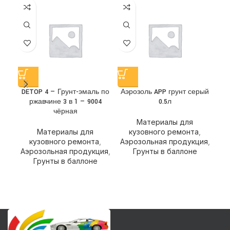
DETOP 4 — Грунт-эмаль по
Аэрозоль APP грунт серый
ржавчине 3 в 1 — 9004
0.5л
э
чёрная
Материалы для
Материалы для
кузовного ремонта
,
кузовного ремонта
,
Аэрозольная продукция
,
Аэ
Аэрозольная продукция
,
Грунты в баллоне
Грунты в баллоне