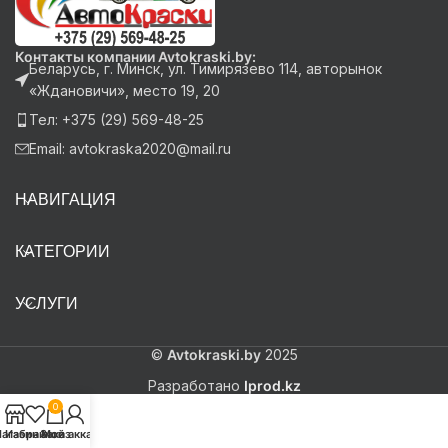
Контакты компании Avtokraski.by:
Беларусь, г. Минск, ул. Тимирязево 114, авторынок
«Ждановичи», место 19, 20
Тел: +375 (29) 569-48-25
Email: avtokraska2020@mail.ru
НАВИГАЦИЯ
КАТЕГОРИИ
УСЛУГИ
©
Avtokraski.by
2025
Разработано
Iprod.kz
0
агазин
Избранное
Заказ
Мой аккаунт